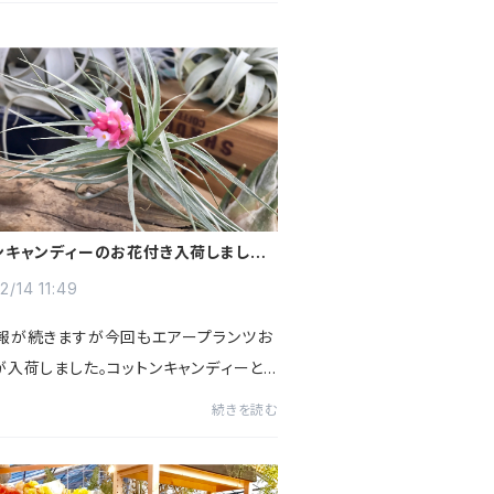
ンキャンディーのお花付き入荷しまし
2/14 11:49
報が続きますが今回もエアープランツお
が入荷しました。コットンキャンディーと
種で前回再入荷したストリクタよりも葉
続きを読む
お花も淡いピンク色になります！！名前か
愛いですね♪Flower...