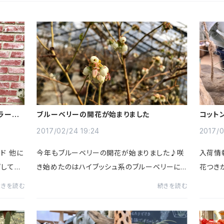
ラータ、
ブルーベリーの開花が始まりました
コット
た！！
2017/02/24 19:24
2017/0
ド 他に
今年もブルーベリーの開花が始まりました♪咲
入荷情
荷してお
き始めたのはハイブッシュ系のブルーベリーに
花つき
 ロスト
なります！この後にラビットアイ系の品種も咲き
いう品
続きを読む
続きを読む
ます。F
始めます！ハイブッシュは開花も早い分、収穫も
が白く
早くなります。６月からの販...
らして可