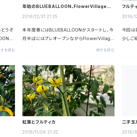
年始のBLUEBALLOON、FlowerVillage営
フルテ
業日について
2016/12/31 21:25
2016/1
もどうぞ
本年度春にはBLUEBALLOONがスタートし、今
今回は
OONの
月半ばにはプレオープンながらFlowerVillage
少しご
７日からス
をスタートさせていただきました。至らぬ事も
始めま
続きを読む
続きを読む
ら平日も
多々ありましたが本年中の御愛顧に心より御礼
そして
申し上げます。引き続き来年度もお...
んです
紅葉とフルティカ
二子玉
2016/11/06 21:32
2016/1