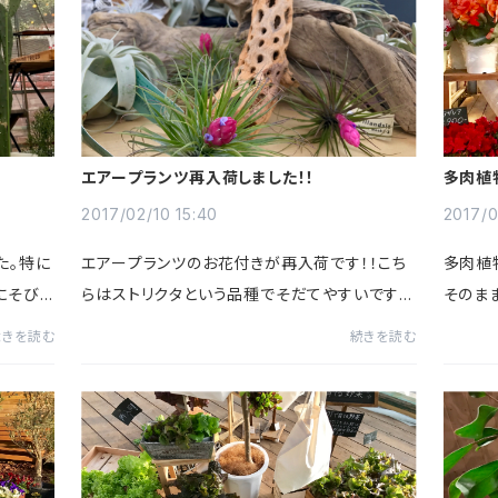
エアープランツ再入荷しました！！
多肉植
2017/02/10 15:40
2017/0
た。特に
エアープランツのお花付きが再入荷です！！こち
多肉植
にそび
らはストリクタという品種でそだてやすいです♪
そのま
に写真右
土を使わずに育てられるのも人気の秘訣です！！
から直
続きを読む
続きを読む
類入荷し
ちょこっとグリーンを取り入れたい時にもいいで
バレン
す。テラリウムを使用し...
可愛いで