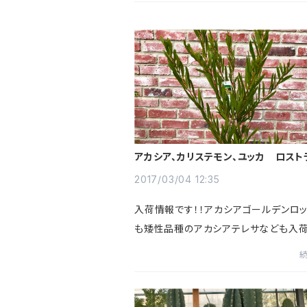
アカシア、カリステモン、ユッカ ロスト
ティーツリー入荷しました
2017/03/04 12:35
入荷情報です！！アカシアゴールデンロッ
も矮性品種のアカシアテレサなども入
ります！続いてカリステモンです。ユッカ
ラータティーツリーご来店お待ちしており
lowerVillage川崎市...