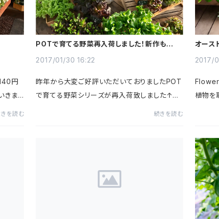
POTで育てる野菜再入荷しました！新作も多数
オース
入荷です！
2017/01/30 16:22
2017/0
40円
昨年から大変ご好評いただいておりましたPOT
Flow
いきま
で育てる野菜シリーズが再入荷致しました↑↑
植物を
川崎市宮前
お家で観賞しながら収穫して食べていただけま
ですよ
続きを読む
続きを読む
定休日
す♪根元の少し上辺りでちぎって収穫します。す
も多数
ると新たに葉を伸ばしてきます！...
りやブロ