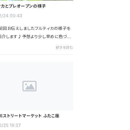
ィカとプレオープンの様子
2/24 00:43
前回お伝えしましたフルティカの様子を
紹介します♪予想より少し早めに色づき
した！あと少しですね！！お楽しみに♪♪
続きを読む
急な報告になってしまいましたお花屋さ
が沢山の方々にご来店いた...
川ストリートマーケット ふたこ座
0/25 16:37