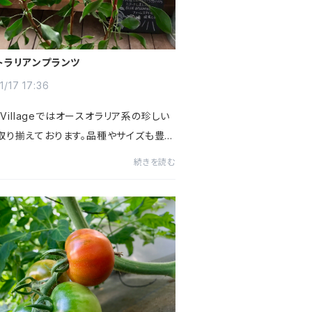
トラリアンプランツ
1/17 17:36
erVillageではオースオラリア系の珍しい
取り揃えております。品種やサイズも豊富
！！プロテア小さいのもあります！他品種
続きを読む
あります！リューカデンドロン他にも斑入
ンズヘイズなどな...