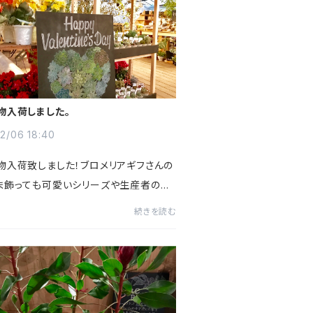
物入荷しました。
2/06 18:40
物入荷致しました！ブロメリアギフさんの
ま飾っても可愛いシリーズや生産者の方
接仕入れた多肉など種類も豊富です！！
続きを読む
タインデーにプラスして多肉植物なども
すよ！形も色々なの...