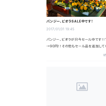
パンジー、ビオラSALE中です！
2017/01/31 19:45
パンジー、ビオラが只今セール中です！！1
→90円！！その他もセール品を追加して
すのでお楽しみに☺︎FlowerVillage
区鷺沼1-14-2営業時間 11時~20時
水、木 その他休業日はこちらのブロ...